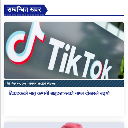
सम्बन्धित खवर
चैत्र १०, २०८० शनिबार
201 Views
टिकटकको मातृ कम्पनी बाइटडान्सको नाफा दोब्बरले बढ्यो