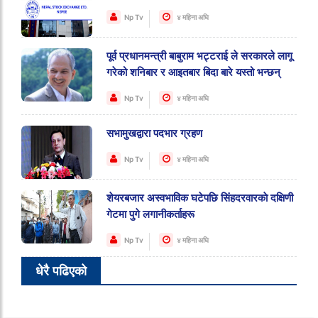
Np Tv
४ महिना अघि
पूर्व प्रधानमन्त्री बाबुराम भट्टराई ले सरकारले लागू
गरेको शनिबार र आइतबार बिदा बारे यस्तो भन्छन्
Np Tv
४ महिना अघि
सभामुखद्वारा पदभार ग्रहण
Np Tv
४ महिना अघि
शेयरबजार अस्वभाविक घटेपछि सिंहदरवारकाे दक्षिणी
गेटमा पुगे लगानीकर्ताहरू
Np Tv
४ महिना अघि
धेरै पढिएको