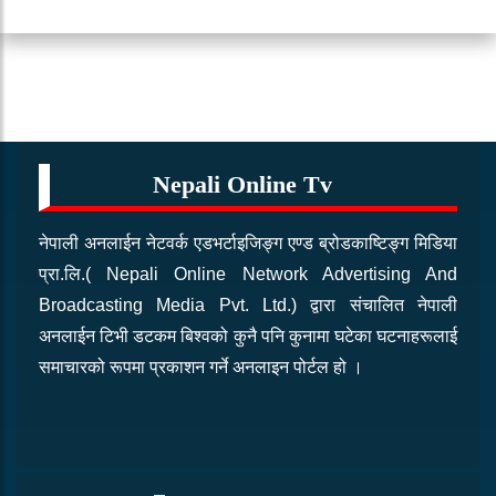
पूर्व प्रधानमन्त्री बाबुराम भट्टराई ले सरकारले
लागू गरेको शनिबार र आइतबार बिदा बारे यस्तो
भन्छन्
चैत्र २२, २०८२ आइतबार
70 Views
Nepali Online Tv
नेपाली अनलाईन नेटवर्क एडभर्टाइजिङ्ग एण्ड ब्रोडकाष्टिङ्ग मिडिया
प्रा.लि.( Nepali Online Network Advertising And
Broadcasting Media Pvt. Ltd.) द्वारा संचालित नेपाली
अनलाईन टिभी डटकम बिश्वको कुनै पनि कुनामा घटेका घटनाहरूलाई
समाचारको रूपमा प्रकाशन गर्ने अनलाइन पोर्टल हो ।