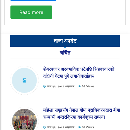
Read more
ताजा अपडेट
चर्चित
सभामुखद्वारा पदभार ग्रहण
चैत्र २२, २०८२ आइतबार
60 Views
शेयरबजार अस्वभाविक घटेपछि सिंहदरवारकाे
दक्षिणी गेटमा पुगे लगानीकर्ताहरू
चैत्र २२, २०८२ आइतबार
69 Views