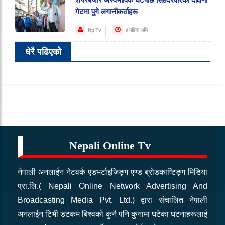
शेयरबजार अस्वभाविक घटेपछि सिंहदरवारकाे दक्षिणी
गेटमा पुगे लगानीकर्ताहरू
Np Tv
४ महिना अघि
धेरै पढिएको
Nepali Online Tv
नेपाली अनलाईन नेटवर्क एडभर्टाइजिङ्ग एण्ड ब्रोडकाष्टिङ्ग मिडिया
प्रा.लि.( Nepali Online Network Advertising And
Broadcasting Media Pvt. Ltd.) द्वारा संचालित नेपाली
अनलाईन टिभी डटकम बिश्वको कुनै पनि कुनामा घटेका घटनाहरूलाई