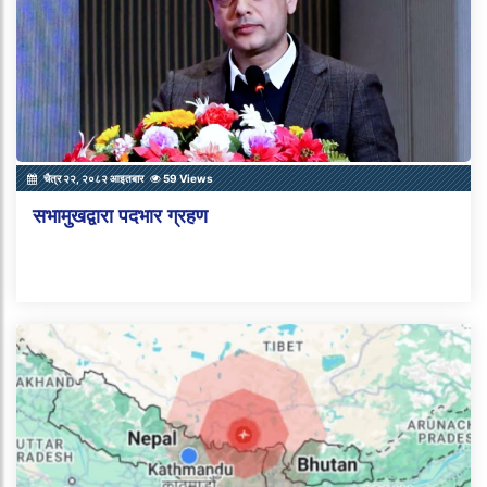
चैत्र २२, २०८२ आइतबार
59 Views
सभामुखद्वारा पदभार ग्रहण