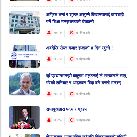
अग्रिम भर्ना र शुल्क असुल्ने विद्यालयलाई कारबाही
गर्ने शिक्षा मन्त्रालयको चेतावनी
Np Tv
४ महिना अघि
अबदेखि सेयर बजार हप्ताको ४ दिन खुल्ने !
Np Tv
४ महिना अघि
पूर्व प्रधानमन्त्री बाबुराम भट्टराई ले सरकारले लागू
गरेको शनिबार र आइतबार बिदा बारे यस्तो भन्छन्
Np Tv
४ महिना अघि
सभामुखद्वारा पदभार ग्रहण
Np Tv
४ महिना अघि