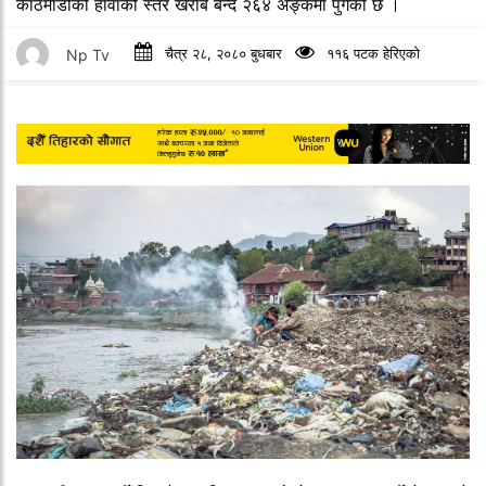
काठमाडौँको हावाको स्तर खराब बन्दै २६४ अङ्कमा पुगेको छ ।
Np Tv
चैत्र २८, २०८० बुधबार
११६ पटक हेरिएको