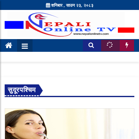
शनिबार , साउन २३, २०८३
सुदूरपश्चिम